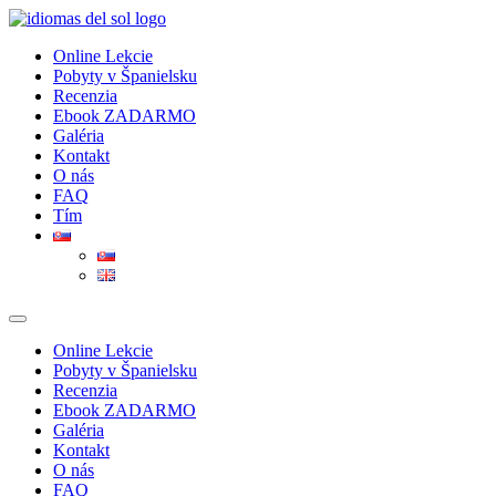
Preskočiť
na
Online Lekcie
obsah
Pobyty v Španielsku
Recenzia
Ebook ZADARMO
Galéria
Kontakt
O nás
FAQ
Tím
Menu
Online Lekcie
Pobyty v Španielsku
Recenzia
Ebook ZADARMO
Galéria
Kontakt
O nás
FAQ