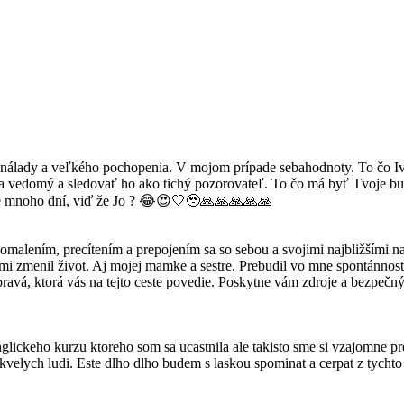
nálady a veľkého pochopenia. V mojom prípade sebahodnoty. To čo Ivi z
ý a vedomý a sledovať ho ako tichý pozorovateľ. To čo má byť Tvoje b
šte mnoho dní, viď že Jo ? 😂😍🤍🥹🙏🙏🙏🙏🙏
pomalením, precítením a prepojením sa so sebou a svojimi najbližšími 
zmenil život. Aj mojej mamke a sestre. Prebudil vo mne spontánnosť, 
á pravá, ktorá vás na tejto ceste povedie. Poskytne vám zdroje a bezpeč
lickeho kurzu ktoreho som sa ucastnila ale takisto sme si vzajomne pre
velych ludi. Este dlho dlho budem s laskou spominat a cerpat z tychto d