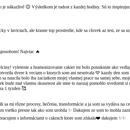
a to je nákazlivé 😊 Výsledkom je radost z kazdej hodiny. Sú to inspiru
ch, ale krasne top prostredie, kde sa clovek az tesi, ze sa uci a mo
m sposobom! Najviac 🔥
lciny! vyletenie a hramonizovanie cakier mi bolo ponuknute ako vedlaj
otvorila dvere k veciam o ktorych som ani nesnivala 🩵 kazdy den som o
m sa naucila bolo iba zaciatkom mojej vlastnej prace na samej sebe, mo
ek bude mat vlastnu skusenost ale mne to naozaj pomohlo uvedomit si ur
za 1 tyzden 🥰
li sa mi rôzne procesy, liečenia, transformácie a ja som sa vydáva na c
 vsetko presne tak ako som urobila ✨ Dakujem ze som to mohla zazit. 
 a pracujem s informáciami o cakrach ktore som získala❤️ dakujem ✨✨