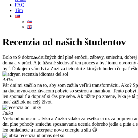
FAQ
Tím
Recenzia od našich študentov
Bolo to 9 dobro🙏družných dní plné emôcii, zábavy, smiechu, dobrej 
doma a v práci. A je úžasné sledovať ten proces a byť tomu otvoren
byť. Ďakujem vám Ivi a Zuzi za tieto dni z ktorých budem čerpať e
Aďko
Pár dní mi stačilo na to, aby som zažila veľkú transformáciu. Ako? S
na duchovno-poznávacom pobyte so sestrou a mamkou. Tento pobyt mi 
len spomaliť a dopriať si čas pre seba. Ak túžite po zmene, Ivka je t
mať zážitok na celý život.
Julka
Vrelo odporucam... Ivka a Zuzka vdaka za vsetko ci uz za pripravu ang
dni plne pohody smiechu spoznavania ucenia dobreho jedla a pitia a sk
len omladnete a nacerpate novu energiu a silu 😍