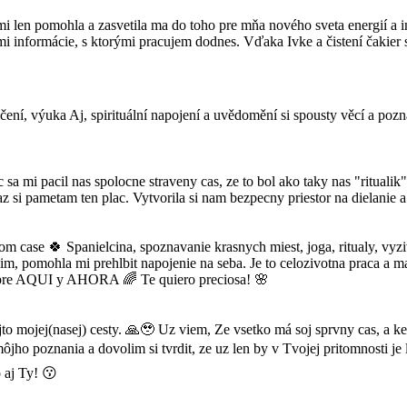
mi len pomohla a zasvetila ma do toho pre mňa nového sveta energií a 
mi informácie, s ktorými pracujem dodnes. Vďaka Ivke a čistení čakier 
ení, výuka Aj, spirituální napojení a uvědomění si spousty věcí a poz
a mi pacil nas spolocne straveny cas, ze to bol ako taky nas "ritualik",
raz si pametam ten plac. Vytvorila si nam bezpecny priestor na dielan
 case 🍀 Spanielcina, spoznavanie krasnych miest, joga, ritualy, vyziv
nim, pomohla mi prehlbit napojenie na seba. Je to celozivotna praca a m
siempre AQUI y AHORA 🌈 Te quiero preciosa! 🌸
to mojej(nasej) cesty. 🙏🥹 Uz viem, Ze vsetko má soj sprvny cas, a ked 
o poznania a dovolim si tvrdit, ze uz len by v Tvojej pritomnosti j
 aj Ty! 😗