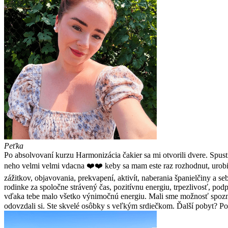
Peťka
Po absolvovaní kurzu Harmonizácia čakier sa mi otvorili dvere. Spusti
neho velmi velmi vdacna ❤️❤️ keby sa mam este raz rozhodnut, urobi
zážitkov, objavovania, prekvapení, aktivít, naberania španielčiny a seb
rodinke za spoločne strávený čas, pozitívnu energiu, trpezlivosť, po
vďaka tebe malo všetko výnimočnú energiu. Mali sme možnosť spozna
odovzdali si. Ste skvelé osôbky s veľkým srdiečkom. Ďalší pobyt? P