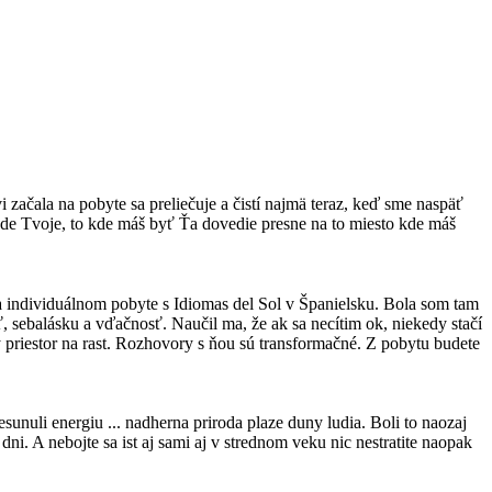
ačala na pobyte sa preliečuje a čistí najmä teraz, keď sme naspäť
ude Tvoje, to kde máš byť Ťa dovedie presne na to miesto kde máš
na individuálnom pobyte s Idiomas del Sol v Španielsku. Bola som tam
sebalásku a vďačnosť. Naučil ma, že ak sa necítim ok, niekedy stačí
ný priestor na rast. Rozhovory s ňou sú transformačné. Z pobytu budete
sunuli energiu ... nadherna priroda plaze duny ludia. Boli to naozaj
ni. A nebojte sa ist aj sami aj v strednom veku nic nestratite naopak