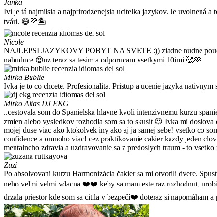
Janka
Ivi je tá najmilsia a najprirodzenejsia ucitelka jazykov. Je uvolnená 
tvári. 😄💜🏝️
Nicole
NAJLEPSI JAZYKOVY POBYT NA SVETE :)) ziadne nudne poucky v lavicia
nabuduce 😍uz teraz sa tesim a odporucam vsetkymi 10imi 🥰🫶
Mirka Bublie
Ivka je to co chcete. Profesionalita. Pristup a ucenie jazyka nativny
Mirko Alias DJ EKG
..cestovala som do Spanielska hlavne kvoli intenzivnemu kurzu spanie
zmien alebo vysledkov rozhodla som sa to skusit 😍 Ivka mi doslova 
mojej duse viac ako ktokolvek iny ako aj ja samej sebe! vsetko co so
confidence a omnoho viac! cez praktikovanie cakier kazdy jeden clov
mentalneho zdravia a uzdravovanie sa z predoslych traum - to vsetko 
Zuzi
Po absolvovaní kurzu Harmonizácia čakier sa mi otvorili dvere. Spusti
neho velmi velmi vdacna ❤️❤️ keby sa mam este raz rozhodnut, urobim
drzala priestor kde som sa citila v bezpečí❤️ doteraz si napomáham