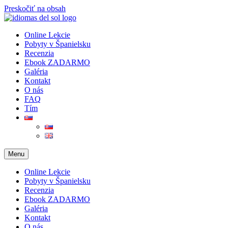
Preskočiť na obsah
Online Lekcie
Pobyty v Španielsku
Recenzia
Ebook ZADARMO
Galéria
Kontakt
O nás
FAQ
Tím
Menu
Online Lekcie
Pobyty v Španielsku
Recenzia
Ebook ZADARMO
Galéria
Kontakt
O nás