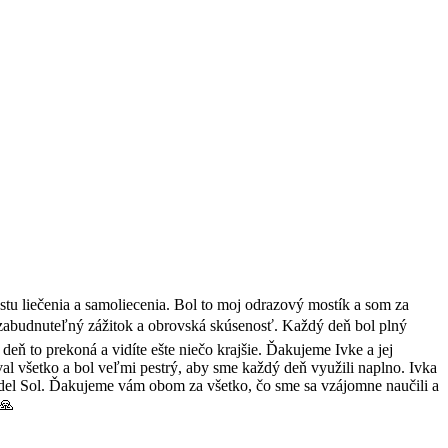
estu liečenia a samoliecenia. Bol to moj odrazový mostík a som za
ezabudnuteľný zážitok a obrovská skúsenosť. Každý deň bol plný
 deň to prekoná a vidíte ešte niečo krajšie. Ďakujeme Ivke a jej
val všetko a bol veľmi pestrý, aby sme každý deň využili naplno. Ivka
del Sol. Ďakujeme vám obom za všetko, čo sme sa vzájomne naučili a
 🙏