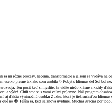
li sa mi rôzne procesy, liečenia, transformácie a ja som sa vydáva na c
m vsetko presne tak ako som urobila ✨ Pobyt s Idiomas del Sol bol n
arozvoja. Ten pocit keď si myslíte, že vidíte niečo krásne a každý ďalší
dporu a výdrž. Cítili sme sa s vami veľmi príjemne. Náš program obsaho
ť aj ďalšiu výnimočnú osobku Zuzku, ktorá je tiež súčasťou Idiomas 
or qué no 😀 Teším sa, keď sa znova uvidime. Muchas gracias por todo