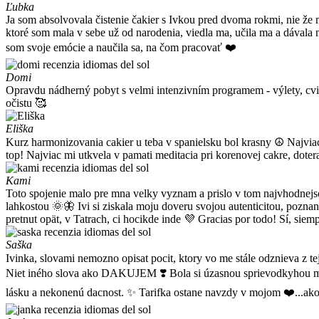
Ľubka
Ja som absolvovala čistenie čakier s Ivkou pred dvoma rokmi, nie že 
ktoré som mala v sebe už od narodenia, viedla ma, učila ma a dávala 
som svoje emócie a naučila sa, na čom pracovať ❤️
Domi
Opravdu nádherný pobyt s velmi intenzivním programem - výlety, cvič
očistu 🥰
Eliška
Kurz harmonizovania cakier u teba v spanielsku bol krasny ☮️ Najviac s
top! Najviac mi utkvela v pamati meditacia pri korenovej cakre, dote
Kami
Toto spojenie malo pre mna velky vyznam a prislo v tom najvhodnejsom
lahkostou 🌞🦋 Ivi si ziskala moju doveru svojou autenticitou, pozna
pretnut opät, v Tatrach, ci hocikde inde 💜 Gracias por todo! Sí, 
Saška
Ivinka, slovami nemozno opisat pocit, ktory vo me stále odznieva z tej
Niet iného slova ako DAKUJEM ❣️ Bola si úzasnou sprievodkyhou môjh
lásku a nekonenú dacnost. ✨ Tarifka ostane navzdy v mojom ❤️...ako