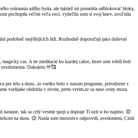
iného vnímania nášho bytia, ale taktiež mi pomohla odblokovať bloky,
som pochopila veľmi veľa veci, vyliečila som si svoj hnev, uvoľnila
nání podobně smýšlejících lidí. Rozhodně doporučuji jako duševní
 magicky cas. A tie meditacie ku kazdej cakre, ktore sme robili boli
ie a uvedomenia. Dakujem 🫶🥰
a pre telo a dusu...to vsetko bolo v nasom programe, prirodzene s
ame vselijake obdobia v zivote, preto verim,ze sa nase cesty mozu
nastane, tak sa celý vesmir spoji a dopraje Ti uzit si ho napino. 😍
e liekom na dusu. 😌 Nasla som mnozstvo odpovedi, uvedomeni, Cistú