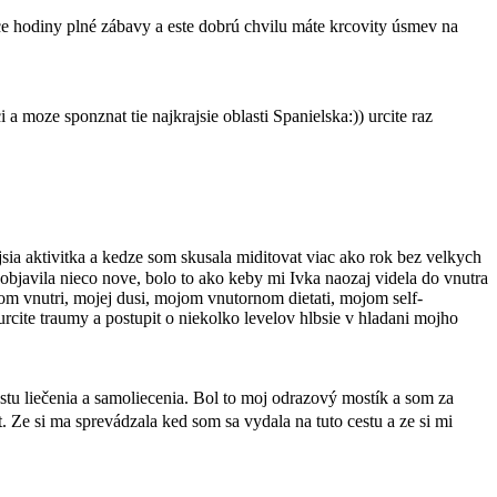
juce hodiny plné zábavy a este dobrú chvilu máte krcovity úsmev na
ze sponznat tie najkrajsie oblasti Spanielska:)) urcite raz
sia aktivitka a kedze som skusala miditovat viac ako rok bez velkych
bjavila nieco nove, bolo to ako keby mi Ivka naozaj videla do vnutra
jom vnutri, mojej dusi, mojom vnutornom dietati, mojom self-
cite traumy a postupit o niekolko levelov hlbsie v hladani mojho
estu liečenia a samoliecenia. Bol to moj odrazový mostík a som za
Ze si ma sprevádzala ked som sa vydala na tuto cestu a ze si mi